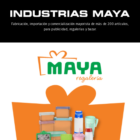
Fabricación, importación y comercialización mayorista de más de 200 artículos,
para publicidad, regalerías y bazar.